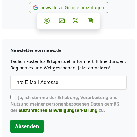
news.de zu Google hinzufügen
news.de zu Google hinzufüg
Teilen auf Facebook
Teilen auf Whatsapp
Teilen auf Telegram
Teilen auf Pinterest
Per E-Mail teilen
Post auf X
Newsletter abonni
Newsletter von news.de
Täglich kostenlos & topaktuell informiert: Eilmeldungen,
Regionales und Weltgeschehen. Jetzt anmelden!
Ja, ich stimme der Erhebung, Verarbeitung und
Nutzung meiner personenbezogenen Daten gemäß
der
ausführlichen Einwilligungserklärung
zu.
Absenden