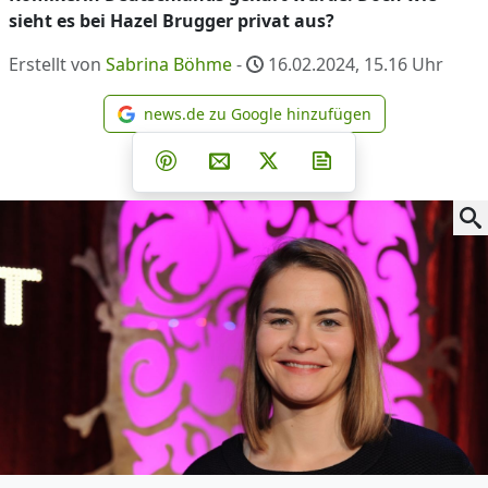
sieht es bei Hazel Brugger privat aus?
Erstellt von
Sabrina Böhme
-
16.02.2024, 15.16
Uhr
news.de zu Google hinzufügen
news.de zu Google hinzufüg
Teilen auf Facebook
Teilen auf Whatsapp
Teilen auf Telegram
Teilen auf Pinterest
Per E-Mail teilen
Post auf X
Newsletter abonni