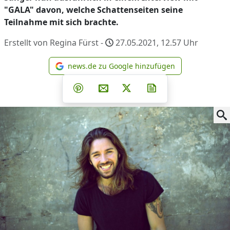
"GALA" davon, welche Schattenseiten seine
Teilnahme mit sich brachte.
Erstellt von Regina Fürst -
27.05.2021, 12.57
Uhr
news.de zu Google hinzufügen
news.de zu Google hinzufüg
Teilen auf Facebook
Teilen auf Whatsapp
Teilen auf Telegram
Teilen auf Pinterest
Per E-Mail teilen
Post auf X
Newsletter abonni