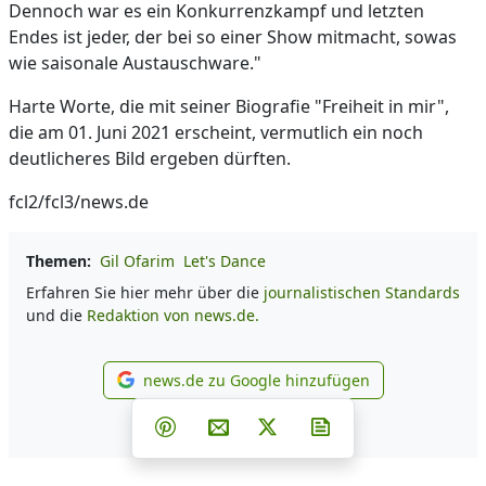
Dennoch war es ein Konkurrenzkampf und letzten
Endes ist jeder, der bei so einer Show mitmacht, sowas
wie saisonale Austauschware."
Harte Worte, die mit seiner Biografie "Freiheit in mir",
die am 01. Juni 2021 erscheint, vermutlich ein noch
deutlicheres Bild ergeben dürften.
fcl2/fcl3/news.de
Themen:
Gil Ofarim
Let's Dance
Erfahren Sie hier mehr über die
journalistischen Standards
und die
Redaktion von news.de.
news.de zu Google hinzufügen
news.de zu Google hinzufüg
Teilen auf Facebook
Teilen auf Whatsapp
Teilen auf Telegram
Teilen auf Pinterest
Per E-Mail teilen
Post auf X
Newsletter abonni