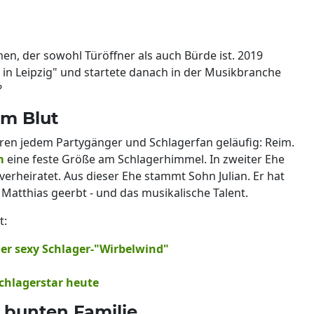
n, der sowohl Türöffner als auch Bürde ist. 2019
 in Leipzig" und startete danach in der Musikbranche
?
im Blut
hren jedem Partygänger und Schlagerfan geläufig: Reim.
im
eine feste Größe am Schlagerhimmel. In zweiter Ehe
rheiratet. Aus dieser Ehe stammt Sohn Julian. Er hat
Matthias geerbt - und das musikalische Talent.
t:
der sexy Schlager-"Wirbelwind"
Schlagerstar heute
r bunten Familie