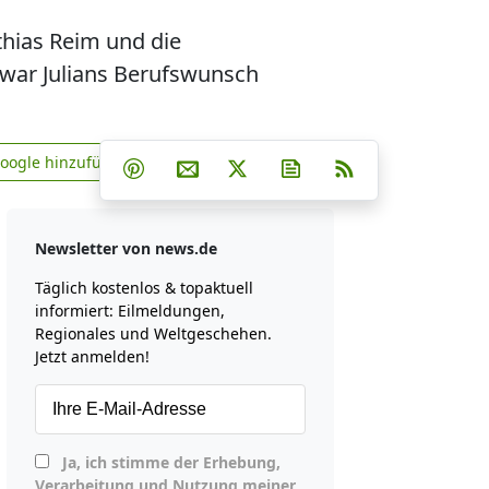
thias Reim und die
war Julians Berufswunsch
Teilen auf Facebook
Teilen auf Whatsapp
Teilen auf Telegram
Google hinzufügen
Teilen auf Pinterest
Per E-Mail teilen
Post auf X
Newsletter abonniere
RSS
news.de zu Google hinzufügen
Newsletter von news.de
Täglich kostenlos & topaktuell
informiert: Eilmeldungen,
Regionales und Weltgeschehen.
Jetzt anmelden!
Ja, ich stimme der Erhebung,
Verarbeitung und Nutzung meiner