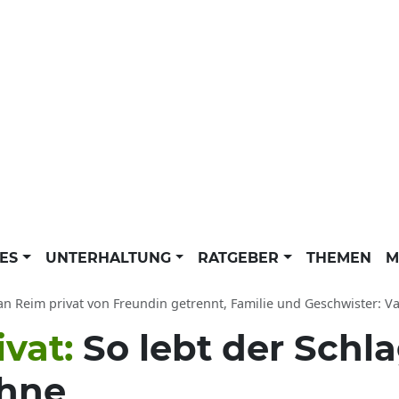
LES
UNTERHALTUNG
RATGEBER
THEMEN
M
an Reim privat von Freundin getrennt, Familie und Geschwister: Vater Matthias
ivat:
So lebt der Schl
ühne