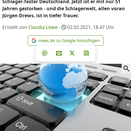
Schlager-Texter Deutschland. Jetzt ist er mit nur 51
Jahren gestorben - und die Schlagerwelt, allen voran
Jürgen Drews, ist in tiefer Trauer.
Erstellt von
Claudia Löwe
-
02.02.2021, 18.47
Uhr
news.de zu Google hinzufügen
news.de zu Google hinzufüg
Teilen auf Facebook
Teilen auf Whatsapp
Teilen auf Telegram
Teilen auf Pinterest
Per E-Mail teilen
Post auf X
Newsletter abonni