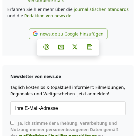
Verstorbene Stars
Erfahren Sie hier mehr über die
journalistischen Standards
und die
Redaktion von news.de.
news.de zu Google hinzufügen
news.de zu Google hinzufüg
Teilen auf Facebook
Teilen auf Whatsapp
Teilen auf Telegram
Teilen auf Pinterest
Per E-Mail teilen
Post auf X
Newsletter abonni
Newsletter von news.de
Täglich kostenlos & topaktuell informiert: Eilmeldungen,
Regionales und Weltgeschehen. Jetzt anmelden!
Ja, ich stimme der Erhebung, Verarbeitung und
Nutzung meiner personenbezogenen Daten gemäß
der
ausführlichen Einwilligungserklärung
zu.