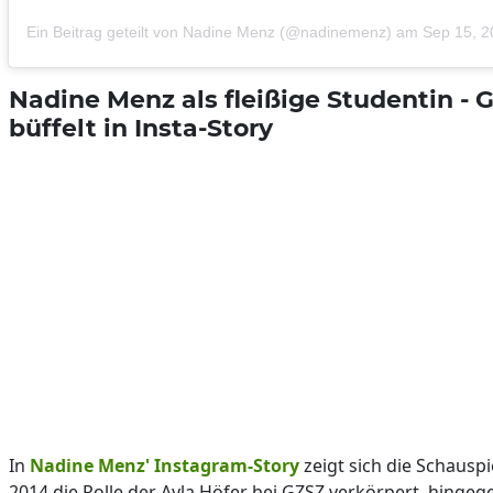
Ein Beitrag geteilt von Nadine Menz (@nadinemenz)
am
Sep 15, 
Nadine Menz als fleißige Studentin - 
büffelt in Insta-Story
In
Nadine Menz' Instagram-Story
zeigt sich die Schauspie
2014 die Rolle der Ayla Höfer bei GZSZ verkörpert, hingege