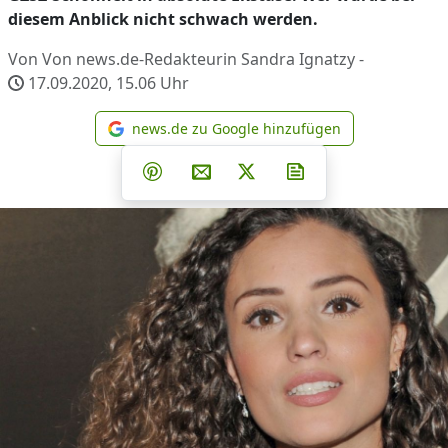
diesem Anblick nicht schwach werden.
Von Von news.de-Redakteurin Sandra Ignatzy -
17.09.2020, 15.06
Uhr
news.de zu Google hinzufügen
news.de zu Google hinzufüg
Teilen auf Facebook
Teilen auf Whatsapp
Teilen auf Telegram
Teilen auf Pinterest
Per E-Mail teilen
Post auf X
Newsletter abonni