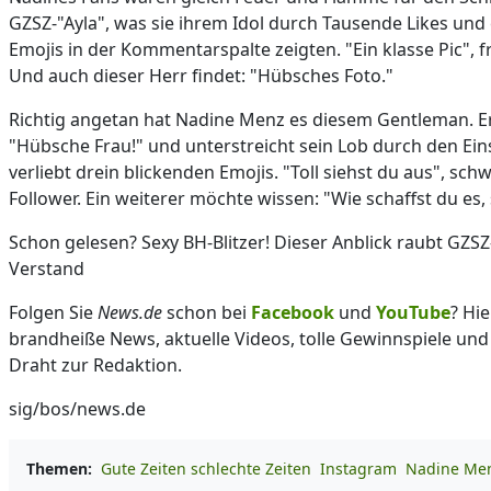
GZSZ-"Ayla", was sie ihrem Idol durch Tausende Likes und
Emojis in der Kommentarspalte zeigten. "Ein klasse Pic", fr
Und auch dieser Herr findet: "Hübsches Foto."
Richtig angetan hat Nadine Menz es diesem Gentleman. Er
"Hübsche Frau!" und unterstreicht sein Lob durch den Ein
verliebt drein blickenden Emojis. "Toll siehst du aus", sc
Follower. Ein weiterer möchte wissen: "Wie schaffst du es,
Schon gelesen? Sexy BH-Blitzer! Dieser Anblick raubt GZS
Verstand
Folgen Sie
News.de
schon bei
Facebook
und
YouTube
? Hie
brandheiße News, aktuelle Videos, tolle Gewinnspiele und
Draht zur Redaktion.
sig/bos/news.de
Themen:
Gute Zeiten schlechte Zeiten
Instagram
Nadine Me