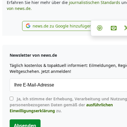
Erfahren Sie hier mehr über die
journalistischen Standards
un
von news.de.
Teilen auf
Teil
news.de zu Google hinzufügen
Teilen auf P
Per E
news.de zu Google hinzufügen
Newsletter von news.de
Täglich kostenlos & topaktuell informiert: Eilmeldungen, Reg
Weltgeschehen. Jetzt anmelden!
Ja, ich stimme der Erhebung, Verarbeitung und Nutzung meiner
personenbezogenen Daten gemäß der
ausführlichen
Einwilligungserklärung
zu.
Absenden