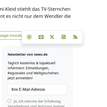
i-Kleid stiehlt das TV-Sternchen
int es nicht nur dem Wendler die
Teilen auf Facebook
Teilen auf Whatsapp
Teilen auf Telegram
Google hinzufügen
Teilen auf Pinterest
Per E-Mail teilen
Post auf X
Newsletter abonniere
RSS
news.de zu Google hinzufügen
Newsletter von news.de
Täglich kostenlos & topaktuell
informiert: Eilmeldungen,
Regionales und Weltgeschehen.
Jetzt anmelden!
Ja, ich stimme der Erhebung,
Verarbeitung und Nutzung meiner