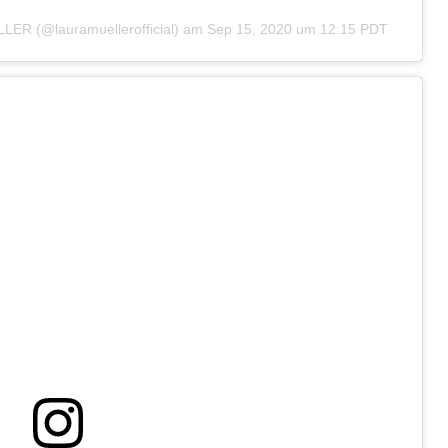
LER (@lauramuellerofficial)
am
Sep 15, 2020 um 12:15 PDT