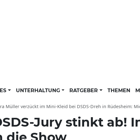
LES
UNTERHALTUNG
RATGEBER
THEMEN
M
a Müller verzückt im Mini-Kleid bei DSDS-Dreh in Rüdesheim: Michael Wendler 
SDS-Jury stinkt ab! I
en die Show