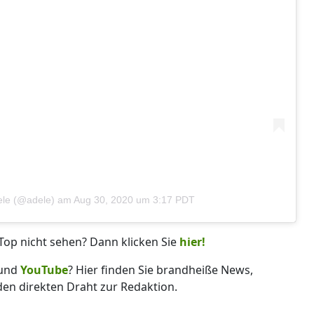
dele (@adele)
am
Aug 30, 2020 um 3:17 PDT
Top nicht sehen? Dann klicken Sie
hier!
und
YouTube
? Hier finden Sie brandheiße News,
 den direkten Draht zur Redaktion.