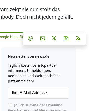
am zeigt sie nun stolz das
mbody. Doch nicht jedem gefällt,
Teilen auf Facebook
Teilen auf Whatsapp
Teilen auf Telegram
Google hinzufügen
Teilen auf Pinterest
Per E-Mail teilen
Post auf X
Newsletter abonniere
RSS
news.de zu Google hinzufügen
Newsletter von news.de
Täglich kostenlos & topaktuell
informiert: Eilmeldungen,
Regionales und Weltgeschehen.
Jetzt anmelden!
Ja, ich stimme der Erhebung,
Verarbeitung und Nutzung meiner