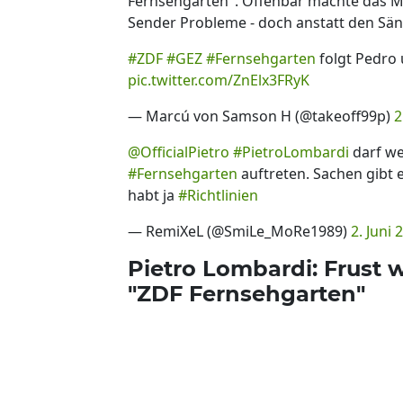
Fernsehgarten". Offenbar machte das 
Sender Probleme - doch anstatt den Sän
#ZDF
#GEZ
#Fernsehgarten
folgt Pedro
pic.twitter.com/ZnElx3FRyK
— Marcú von Samson H (@takeoff99p)
2
@OfficialPietro
#PietroLombardi
darf w
#Fernsehgarten
auftreten. Sachen gibt e
habt ja
#Richtlinien
— RemiXeL (@SmiLe_MoRe1989)
2. Juni 
Pietro Lombardi: Frust 
"ZDF Fernsehgarten"