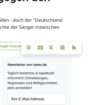
llen - doch der "Deutschland
chte der Sänger inzwischen
Teilen auf Facebook
Teilen auf Whatsapp
Teilen auf Telegram
Google hinzufügen
Teilen auf Pinterest
Per E-Mail teilen
Post auf X
Newsletter abonniere
RSS
news.de zu Google hinzufügen
Newsletter von news.de
Täglich kostenlos & topaktuell
informiert: Eilmeldungen,
Regionales und Weltgeschehen.
Jetzt anmelden!