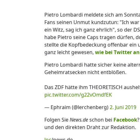
Pietro Lombardi meldete sich am Sonnta
Fans seinen Unmut kundzutun: "Ich war i
ein Witz, sag ich ganz ehrlich", so der D
habe Pietro seine Caps tragen dürfen, d
stellte die Kopfbedeckung offenbar ein
ganz leicht gewesen,
wie bei Twitter 
Pietro Lombardi hatte sicher keine alter
Geheimratsecken nicht entblößen.
Das ZDF hätte ihm THEORETISCH aushel
pic.twitter.com/g22vOmdfEK
— Ephraim (@lerchenberg)
2. Juni 2019
Folgen Sie
News.de
schon bei
Facebook
?
und den direkten Draht zur Redaktion.
loc
/news.de