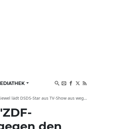
EDIATHEK
ädt DSDS-Star aus TV-Show aus wegen Cap Mütze
 "ZDF-
 gegen den