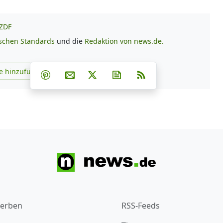
ZDF
ischen Standards
und die
Redaktion von news.de.
Teilen auf Facebook
Teilen auf Whatsapp
Teilen auf Telegram
e hinzufügen
Teilen auf Pinterest
Per E-Mail teilen
Post auf X
Newsletter abonnieren
RSS
s.de zu Google hinzufügen
erben
RSS-Feeds