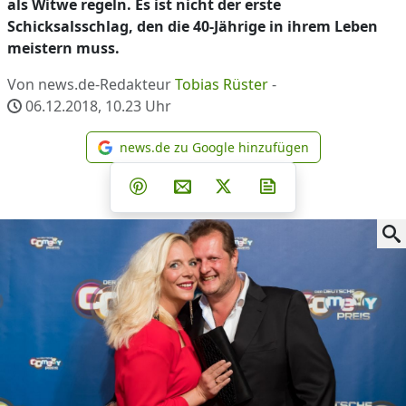
als Witwe regeln. Es ist nicht der erste
Schicksalsschlag, den die 40-Jährige in ihrem Leben
meistern muss.
Von news.de-Redakteur
Tobias Rüster
-
06.12.2018, 10.23
Uhr
news.de zu Google hinzufügen
news.de zu Google hinzufüg
Teilen auf Facebook
Teilen auf Whatsapp
Teilen auf Telegram
Teilen auf Pinterest
Per E-Mail teilen
Post auf X
Newsletter abonni