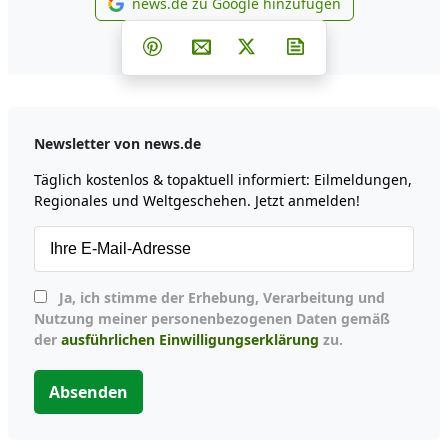
news.de zu Google hinzufügen
news.de zu Google hinzufüg
Teilen auf Facebook
Teilen auf Whatsapp
Teilen auf Telegram
Teilen auf Pinterest
Per E-Mail teilen
Post auf X
Newsletter abonni
Newsletter von news.de
Täglich kostenlos & topaktuell informiert: Eilmeldungen,
Regionales und Weltgeschehen. Jetzt anmelden!
Ja, ich stimme der Erhebung, Verarbeitung und
Nutzung meiner personenbezogenen Daten gemäß
der
ausführlichen Einwilligungserklärung
zu.
Absenden