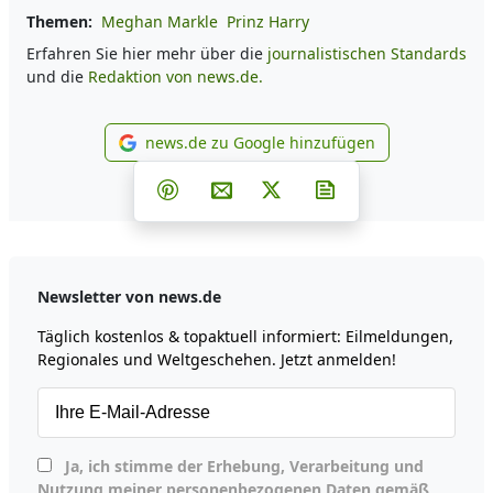
Themen:
Meghan Markle
Prinz Harry
Erfahren Sie hier mehr über die
journalistischen Standards
und die
Redaktion von news.de.
news.de zu Google hinzufügen
news.de zu Google hinzufüg
Teilen auf Facebook
Teilen auf Whatsapp
Teilen auf Telegram
Teilen auf Pinterest
Per E-Mail teilen
Post auf X
Newsletter abonni
Newsletter von news.de
Täglich kostenlos & topaktuell informiert: Eilmeldungen,
Regionales und Weltgeschehen. Jetzt anmelden!
Ja, ich stimme der Erhebung, Verarbeitung und
Nutzung meiner personenbezogenen Daten gemäß