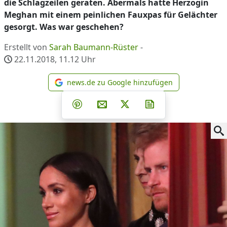
die Schlagzeilen geraten. Abermals hatte Herzogin
Meghan mit einem peinlichen Fauxpas für Gelächter
gesorgt. Was war geschehen?
Erstellt von
Sarah Baumann-Rüster
-
22.11.2018, 11.12
Uhr
news.de zu Google hinzufügen
news.de zu Google hinzufüg
Teilen auf Facebook
Teilen auf Whatsapp
Teilen auf Telegram
Teilen auf Pinterest
Per E-Mail teilen
Post auf X
Newsletter abonni