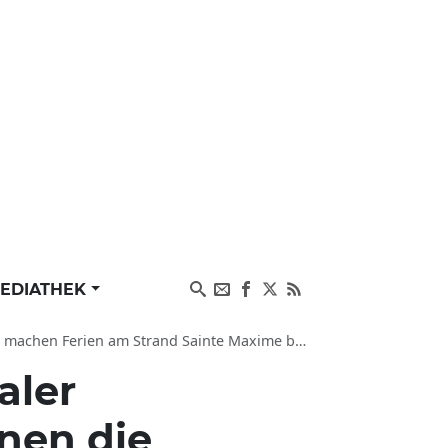
EDIATHEK
erien am Strand Sainte Maxime bei der Cote d'Azur
aler
nen die