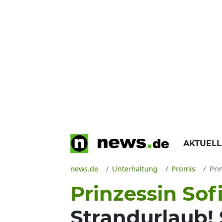
AKTUEL
news.de
Unterhaltung
Promis
Prin
Prinzessin So
Strandurlaub!