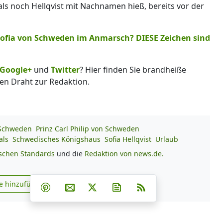
mals noch Hellqvist mit Nachnamen hieß, bereits vor der
 Sofia von Schweden im Anmarsch? DIESE Zeichen sind
Google+
und
Twitter
? Hier finden Sie brandheiße
en Draht zur Redaktion.
 Schweden
Prinz Carl Philip von Schweden
als
Schwedisches Königshaus
Sofia Hellqvist
Urlaub
ischen Standards
und die
Redaktion von news.de.
Teilen auf Facebook
Teilen auf Whatsapp
Teilen auf Telegram
e hinzufügen
Teilen auf Pinterest
Per E-Mail teilen
Post auf X
Newsletter abonnieren
RSS
s.de zu Google hinzufügen