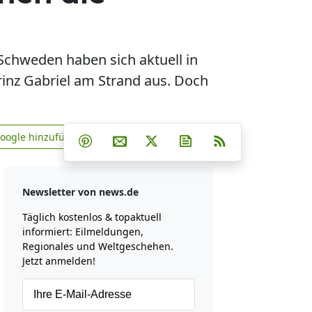
 Schweden haben sich aktuell in
inz Gabriel am Strand aus. Doch
Teilen auf Facebook
Teilen auf Whatsapp
Teilen auf Telegram
Google hinzufügen
Teilen auf Pinterest
Per E-Mail teilen
Post auf X
Newsletter abonniere
RSS
news.de zu Google hinzufügen
Newsletter von news.de
Täglich kostenlos & topaktuell
informiert: Eilmeldungen,
Regionales und Weltgeschehen.
Jetzt anmelden!