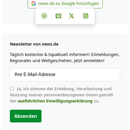
news.de zu Google hinzufügen
news.de zu Google hinzufüg
Teilen auf Facebook
Teilen auf Whatsapp
Teilen auf Telegram
Teilen auf Pinterest
Per E-Mail teilen
Post auf X
Newsletter abonni
Newsletter von news.de
Täglich kostenlos & topaktuell informiert: Eilmeldungen,
Regionales und Weltgeschehen. Jetzt anmelden!
Ja, ich stimme der Erhebung, Verarbeitung und
Nutzung meiner personenbezogenen Daten gemäß
der
ausführlichen Einwilligungserklärung
zu.
Absenden