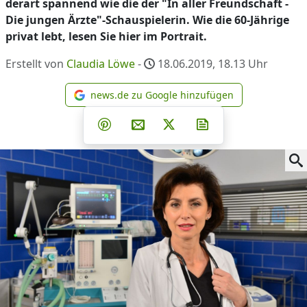
derart spannend wie die der "In aller Freundschaft -
Die jungen Ärzte"-Schauspielerin. Wie die 60-Jährige
privat lebt, lesen Sie hier im Portrait.
Erstellt von
Claudia Löwe
-
18.06.2019, 18.13
Uhr
news.de zu Google hinzufügen
news.de zu Google hinzufüg
Teilen auf Facebook
Teilen auf Whatsapp
Teilen auf Telegram
Teilen auf Pinterest
Per E-Mail teilen
Post auf X
Newsletter abonni