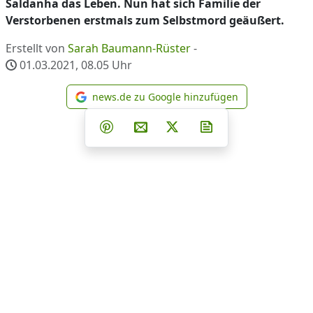
Saldanha das Leben. Nun hat sich Familie der
Verstorbenen erstmals zum Selbstmord geäußert.
Erstellt von
Sarah Baumann-Rüster
-
01.03.2021, 08.05
Uhr
news.de zu Google hinzufügen
news.de zu Google hinzufüg
Teilen auf Facebook
Teilen auf Whatsapp
Teilen auf Telegram
Teilen auf Pinterest
Per E-Mail teilen
Post auf X
Newsletter abonni