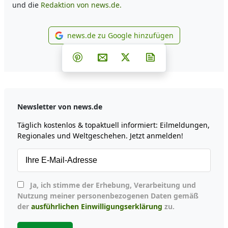
und die
Redaktion von news.de.
news.de zu Google hinzufügen
news.de zu Google hinzufüg
Teilen auf Facebook
Teilen auf Whatsapp
Teilen auf Telegram
Teilen auf Pinterest
Per E-Mail teilen
Post auf X
Newsletter abonni
Newsletter von news.de
Täglich kostenlos & topaktuell informiert: Eilmeldungen,
Regionales und Weltgeschehen. Jetzt anmelden!
Ja, ich stimme der Erhebung, Verarbeitung und
Nutzung meiner personenbezogenen Daten gemäß
der
ausführlichen Einwilligungserklärung
zu.