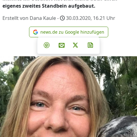
eigenes zweites Standbein aufgebaut.
Erstellt von Dana Kaule -
30.03.2020, 16.21
Uhr
news.de zu Google hinzufügen
news.de zu Google hinzufüg
Teilen auf Facebook
Teilen auf Whatsapp
Teilen auf Telegram
Teilen auf Pinterest
Per E-Mail teilen
Post auf X
Newsletter abonni