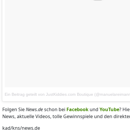
Ein Beitrag geteilt von JustKiddies.com Boutique (@manuelareiman
Folgen Sie
News.de
schon bei
Facebook
und
YouTube
? Hi
News, aktuelle Videos, tolle Gewinnspiele und den direkte
kad/kns/news.de