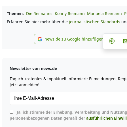
Themen:
Die Reimanns
Konny Reimann
Manuela Reimann
P
Erfahren Sie hier mehr über die
journalistischen Standards
un
Teil
news.de zu Google hinzufügen
Teilen
news.de zu Google hinzu
Newsletter von news.de
Täglich kostenlos & topaktuell informiert: Eilmeldungen, Re
Jetzt anmelden!
Ja, ich stimme der Erhebung, Verarbeitung und Nutzung meiner
personenbezogenen Daten gemäß der
ausführlichen Einwil