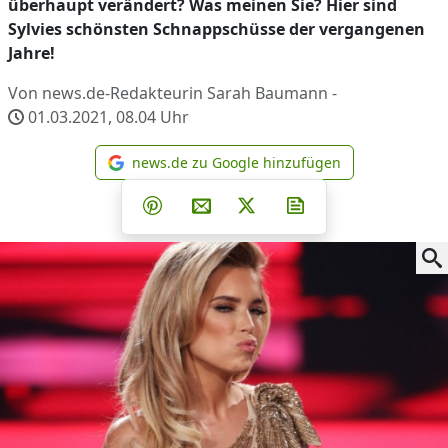
überhaupt verändert? Was meinen Sie? Hier sind
Sylvies schönsten Schnappschüsse der vergangenen
Jahre!
Von news.de-Redakteurin Sarah Baumann -
01.03.2021, 08.04
Uhr
news.de zu Google hinzufügen
news.de zu Google hinzufüg
Teilen auf Facebook
Teilen auf Whatsapp
Teilen auf Telegram
Teilen auf Pinterest
Per E-Mail teilen
Post auf X
Newsletter abonni