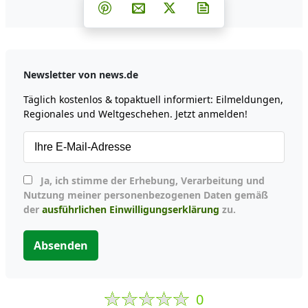
Teilen auf Facebook
Teilen auf Whatsapp
Teilen auf Telegram
Teilen auf Pinterest
Per E-Mail teilen
Post auf X
Newsletter abonni
Newsletter von news.de
Täglich kostenlos & topaktuell informiert: Eilmeldungen,
Regionales und Weltgeschehen. Jetzt anmelden!
Ja, ich stimme der Erhebung, Verarbeitung und
Nutzung meiner personenbezogenen Daten gemäß
der
ausführlichen Einwilligungserklärung
zu.
Absenden
0