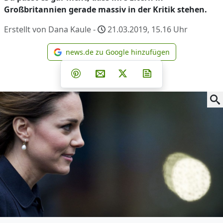
Großbritannien gerade massiv in der Kritik stehen.
Erstellt von Dana Kaule -
21.03.2019, 15.16
Uhr
news.de zu Google hinzufügen
news.de zu Google hinzufüg
Teilen auf Facebook
Teilen auf Whatsapp
Teilen auf Telegram
Teilen auf Pinterest
Per E-Mail teilen
Post auf X
Newsletter abonni