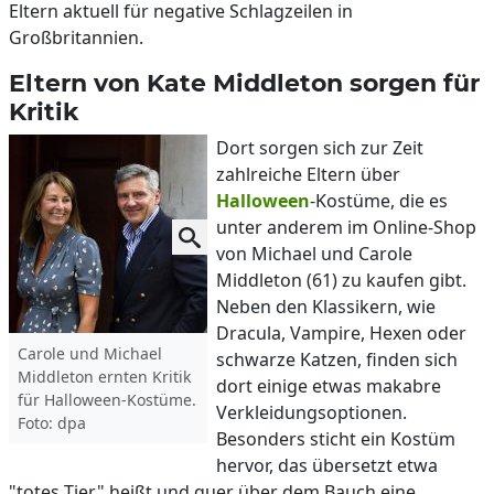
Eltern aktuell für negative Schlagzeilen in
Großbritannien.
Eltern von Kate Middleton sorgen für
Kritik
Dort sorgen sich zur Zeit
zahlreiche Eltern über
Halloween
-Kostüme, die es
unter anderem im Online-Shop
von Michael und Carole
Middleton (61) zu kaufen gibt.
Neben den Klassikern, wie
Dracula, Vampire, Hexen oder
Carole und Michael
schwarze Katzen, finden sich
Middleton ernten Kritik
dort einige etwas makabre
für Halloween-Kostüme.
Verkleidungsoptionen.
Foto: dpa
Besonders sticht ein Kostüm
hervor, das übersetzt etwa
"totes Tier" heißt und quer über dem Bauch eine