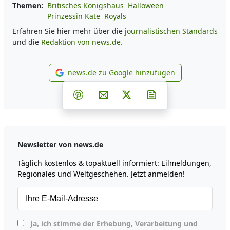
Themen:
Britisches Königshaus
Halloween
Prinzessin Kate
Royals
Erfahren Sie hier mehr über die
journalistischen Standards
und die
Redaktion von news.de.
news.de zu Google hinzufügen
news.de zu Google hinzufüg
Teilen auf Facebook
Teilen auf Whatsapp
Teilen auf Telegram
Teilen auf Pinterest
Per E-Mail teilen
Post auf X
Newsletter abonni
Newsletter von news.de
Täglich kostenlos & topaktuell informiert: Eilmeldungen,
Regionales und Weltgeschehen. Jetzt anmelden!
Ja, ich stimme der Erhebung, Verarbeitung und