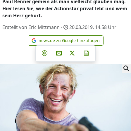
Paul Renner gemein als man vielleicht glauben mag.
Hier lesen Sie, wie der Actionstar privat lebt und wem
sein Herz gehört.
Erstellt von Eric Mittmann -
20.03.2019, 14.58
Uhr
news.de zu Google hinzufügen
news.de zu Google hinzufüg
Teilen auf Facebook
Teilen auf Whatsapp
Teilen auf Telegram
Teilen auf Pinterest
Per E-Mail teilen
Post auf X
Newsletter abonni