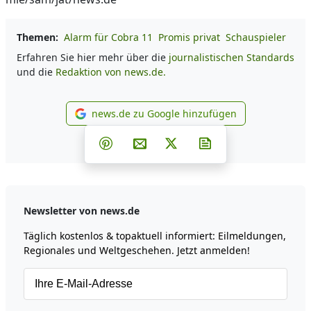
Themen:
Alarm für Cobra 11
Promis privat
Schauspieler
Erfahren Sie hier mehr über die
journalistischen Standards
und die
Redaktion von news.de.
news.de zu Google hinzufügen
news.de zu Google hinzufüg
Teilen auf Facebook
Teilen auf Whatsapp
Teilen auf Telegram
Teilen auf Pinterest
Per E-Mail teilen
Post auf X
Newsletter abonni
Newsletter von news.de
Täglich kostenlos & topaktuell informiert: Eilmeldungen,
Regionales und Weltgeschehen. Jetzt anmelden!