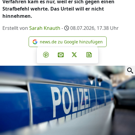
Verfahren kam es nur, weil er sich gegen einen
Strafbefehl wehrte. Das Urteil will er nicht
hinnehmen.
Erstellt von
Sarah Knauth
-
08.07.2026, 17.38
Uhr
news.de zu Google hinzufügen
news.de zu Google hinzufüg
Teilen auf Facebook
Teilen auf Whatsapp
Teilen auf Telegram
Teilen auf Pinterest
Per E-Mail teilen
Post auf X
Newsletter abonni