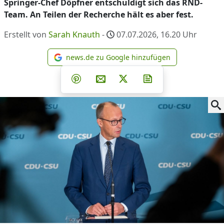
Springer-Chef Döpfner entschuldigt sich das RND-
Team. An Teilen der Recherche hält es aber fest.
Erstellt von
Sarah Knauth
-
07.07.2026, 16.20
Uhr
news.de zu Google hinzufügen
news.de zu Google hinzufüg
Teilen auf Facebook
Teilen auf Whatsapp
Teilen auf Telegram
Teilen auf Pinterest
Per E-Mail teilen
Post auf X
Newsletter abonni