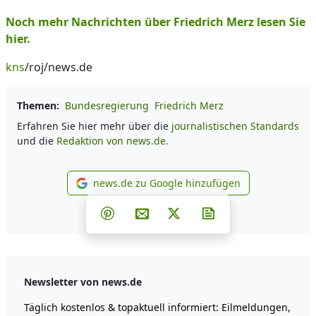
Noch mehr Nachrichten über Friedrich Merz lesen Sie
hier.
kns
/roj/news.de
Themen:
Bundesregierung
Friedrich Merz
Erfahren Sie hier mehr über die
journalistischen Standards
und die
Redaktion von news.de.
news.de zu Google hinzufügen
news.de zu Google hinzufüg
Teilen auf Facebook
Teilen auf Whatsapp
Teilen auf Telegram
Teilen auf Pinterest
Per E-Mail teilen
Post auf X
Newsletter abonni
Newsletter von news.de
Täglich kostenlos & topaktuell informiert: Eilmeldungen,