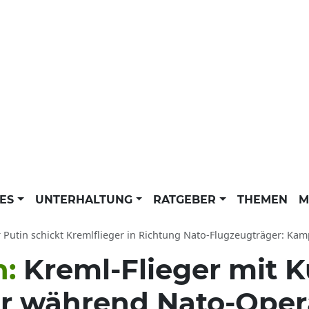
LES
UNTERHALTUNG
RATGEBER
THEMEN
M
Putin schickt Kremlflieger in Richtung Nato-Flugzeugträger: Kampfjets 
n:
Kreml-Flieger mit K
r während Nato-Oper