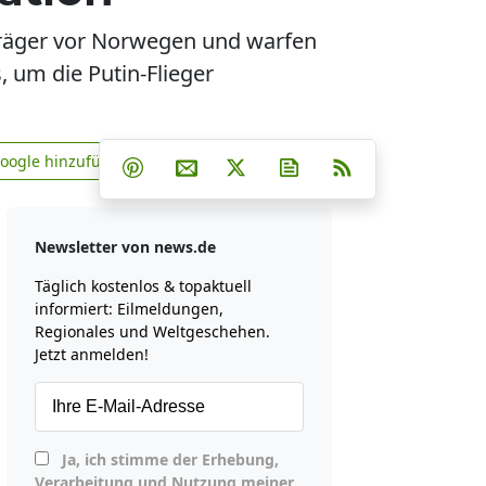
träger vor Norwegen und warfen
 um die Putin-Flieger
Teilen auf Facebook
Teilen auf Whatsapp
Teilen auf Telegram
Google hinzufügen
Teilen auf Pinterest
Per E-Mail teilen
Post auf X
Newsletter abonniere
RSS
news.de zu Google hinzufügen
Newsletter von news.de
Täglich kostenlos & topaktuell
informiert: Eilmeldungen,
Regionales und Weltgeschehen.
Jetzt anmelden!
Ja, ich stimme der Erhebung,
Verarbeitung und Nutzung meiner