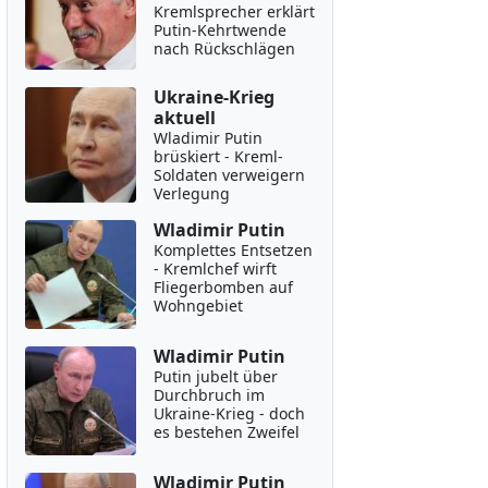
Kremlsprecher erklärt
Putin-Kehrtwende
nach Rückschlägen
Ukraine-Krieg
aktuell
Wladimir Putin
brüskiert - Kreml-
Soldaten verweigern
Verlegung
Wladimir Putin
Komplettes Entsetzen
- Kremlchef wirft
Fliegerbomben auf
Wohngebiet
Wladimir Putin
Putin jubelt über
Durchbruch im
Ukraine-Krieg - doch
es bestehen Zweifel
Wladimir Putin