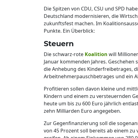
Die Spitzen von CDU, CSU und SPD habe
Deutschland modernisieren, die Wirtsch
zukunftsfest machen. Im Koalitionsaussc
Punkte. Ein Überblick:
Steuern
Die schwarz-rote
Koalition
will Millione
Januar kommenden Jahres. Geschehen so
die Anhebung des Kinderfreibetrages, 
Arbeitnehmerpauschbetrages und ein Ab
Profitieren sollen davon kleine und mitt
Kindern und einem zu versteuernden Ge
heute um bis zu 600 Euro jährlich entla
zehn Milliarden Euro angegeben.
Zur Gegenfinanzierung soll die sogenan
von 45 Prozent soll bereits ab einem z
greifen. Ab einem Einkommen von 280.00