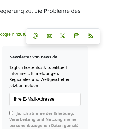
egierung zu, die Probleme des
Teilen auf Facebook
Teilen auf Whatsapp
Teilen auf Telegram
Google hinzufügen
Teilen auf Pinterest
Per E-Mail teilen
Post auf X
Newsletter abonniere
RSS
news.de zu Google hinzufügen
Newsletter von news.de
Täglich kostenlos & topaktuell
informiert: Eilmeldungen,
Regionales und Weltgeschehen.
Jetzt anmelden!
Ja, ich stimme der Erhebung,
Verarbeitung und Nutzung meiner
personenbezogenen Daten gemäß