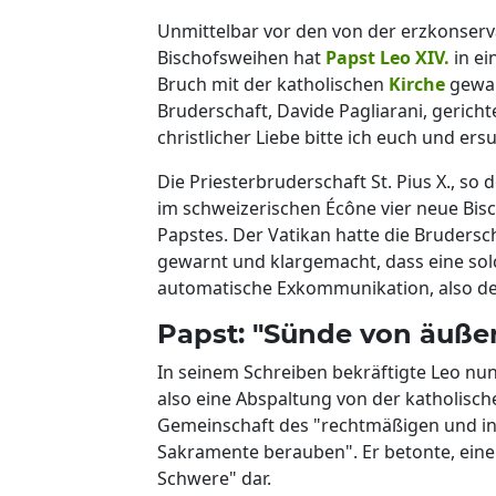
Unmittelbar vor den von der erzkonser
Bischofsweihen hat
Papst Leo XIV.
in ei
Bruch mit der katholischen
Kirche
gewar
Bruderschaft, Davide Pagliarani, gerichte
christlicher Liebe bitte ich euch und e
Die Priesterbruderschaft St. Pius X., so
im schweizerischen Écône vier neue Bis
Papstes. Der Vatikan hatte die Brudersc
gewarnt und klargemacht, dass eine so
automatische Exkommunikation, also den 
Papst: "Sünde von äuße
In seinem Schreiben bekräftigte Leo nun
also eine Abspaltung von der katholisch
Gemeinschaft des "rechtmäßigen und in
Sakramente berauben". Er betonte, eine
Schwere" dar.