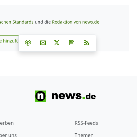
ischen Standards
und die
Redaktion von news.de.
Teilen auf Facebook
Teilen auf Whatsapp
Teilen auf Telegram
e hinzufügen
Teilen auf Pinterest
Per E-Mail teilen
Post auf X
Newsletter abonnieren
RSS
s.de zu Google hinzufügen
erben
RSS-Feeds
ber uns
Themen