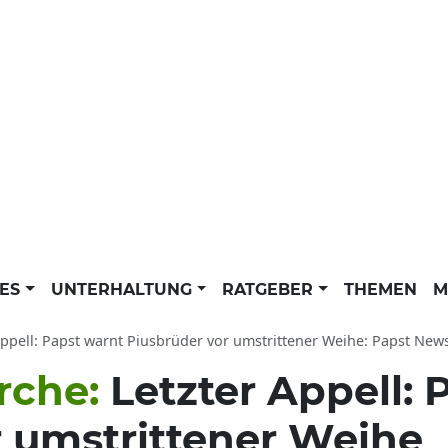
LES
UNTERHALTUNG
RATGEBER
THEMEN
M
ppell: Papst warnt Piusbrüder vor umstrittener Weihe: Papst News der dpa a
irche:
Letzter Appell: 
r umstrittener Weihe