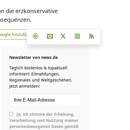
an die erzkonservative
onsequenzen.
Teilen auf Facebook
Teilen auf Whatsapp
Teilen auf Telegram
Google hinzufügen
Teilen auf Pinterest
Per E-Mail teilen
Post auf X
Newsletter abonniere
RSS
news.de zu Google hinzufügen
Newsletter von news.de
Täglich kostenlos & topaktuell
informiert: Eilmeldungen,
Regionales und Weltgeschehen.
Jetzt anmelden!
Ja, ich stimme der Erhebung,
Verarbeitung und Nutzung meiner
personenbezogenen Daten gemäß