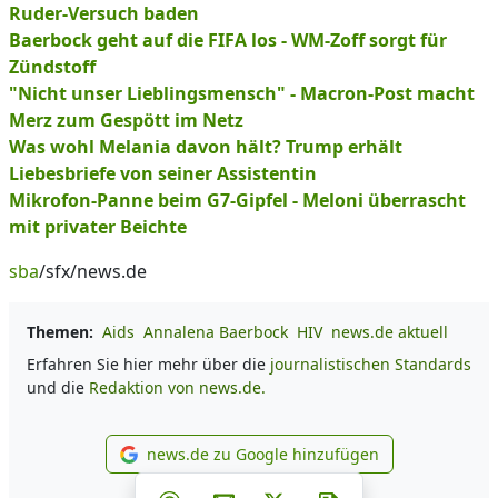
Ruder-Versuch baden
Baerbock geht auf die FIFA los - WM-Zoff sorgt für
Zündstoff
"Nicht unser Lieblingsmensch" - Macron-Post macht
Merz zum Gespött im Netz
Was wohl Melania davon hält? Trump erhält
Liebesbriefe von seiner Assistentin
Mikrofon-Panne beim G7-Gipfel - Meloni überrascht
mit privater Beichte
sba
/sfx/news.de
Themen:
Aids
Annalena Baerbock
HIV
news.de aktuell
Erfahren Sie hier mehr über die
journalistischen Standards
und die
Redaktion von news.de.
news.de zu Google hinzufügen
news.de zu Google hinzufüg
Teilen auf Facebook
Teilen auf Whatsapp
Teilen auf Telegram