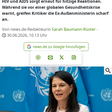
HIV und AIDS sorgt erneut für hitzige Reaktionen.
Während sie vor einer globalen Gesundheitskrise
warnt, greifen Kritiker die Ex-Außenministerin scharf
an.
Von news.de-Redakteurin
Sarah Baumann-Rüster
-
30.06.2026, 10.13
Uhr
news.de zu Google hinzufügen
news.de zu Google hinzufüg
Teilen auf Facebook
Teilen auf Whatsapp
Teilen auf Telegram
Teilen auf Pinterest
Per E-Mail teilen
Post auf X
Newsletter abonni