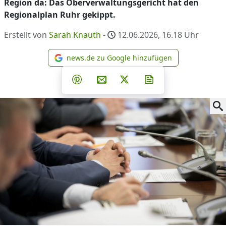
Region da: Das Oberverwaltungsgericht hat den
Regionalplan Ruhr gekippt.
Erstellt von
Sarah Knauth
-
12.06.2026, 16.18
Uhr
news.de zu Google hinzufügen
news.de zu Google hinzufüg
Teilen auf Facebook
Teilen auf Whatsapp
Teilen auf Telegram
Teilen auf Pinterest
Per E-Mail teilen
Post auf X
Newsletter abonni