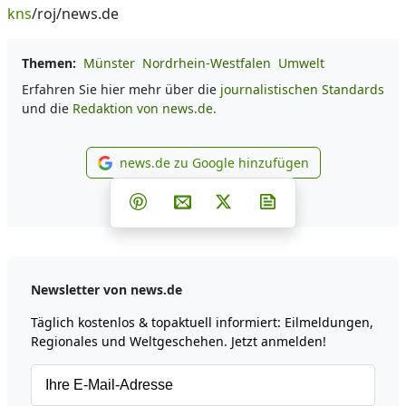
kns
/roj/news.de
Themen:
Münster
Nordrhein-Westfalen
Umwelt
Erfahren Sie hier mehr über die
journalistischen Standards
und die
Redaktion von news.de.
news.de zu Google hinzufügen
news.de zu Google hinzufüg
Teilen auf Facebook
Teilen auf Whatsapp
Teilen auf Telegram
Teilen auf Pinterest
Per E-Mail teilen
Post auf X
Newsletter abonni
Newsletter von news.de
Täglich kostenlos & topaktuell informiert: Eilmeldungen,
Regionales und Weltgeschehen. Jetzt anmelden!