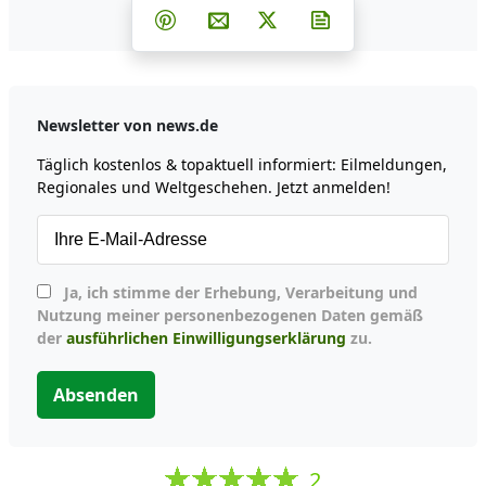
Teilen auf Facebook
Teilen auf Whatsapp
Teilen auf Telegram
Teilen auf Pinterest
Per E-Mail teilen
Post auf X
Newsletter abonni
Newsletter von news.de
Täglich kostenlos & topaktuell informiert: Eilmeldungen,
Regionales und Weltgeschehen. Jetzt anmelden!
Ja, ich stimme der Erhebung, Verarbeitung und
Nutzung meiner personenbezogenen Daten gemäß
der
ausführlichen Einwilligungserklärung
zu.
Absenden
2