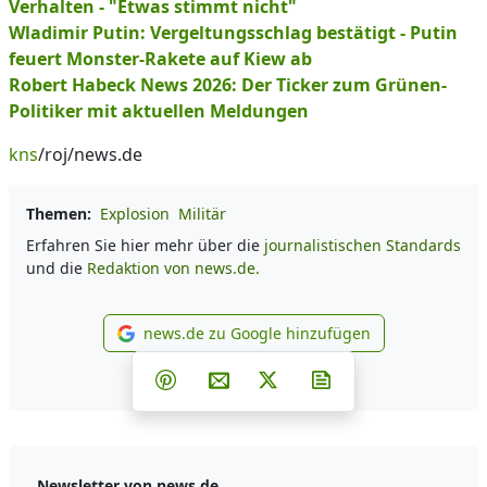
Verhalten - "Etwas stimmt nicht"
Wladimir Putin: Vergeltungsschlag bestätigt - Putin
feuert Monster-Rakete auf Kiew ab
Robert Habeck News 2026: Der Ticker zum Grünen-
Politiker mit aktuellen Meldungen
kns
/roj/news.de
Themen:
Explosion
Militär
Erfahren Sie hier mehr über die
journalistischen Standards
und die
Redaktion von news.de.
news.de zu Google hinzufügen
news.de zu Google hinzufüg
Teilen auf Facebook
Teilen auf Whatsapp
Teilen auf Telegram
Teilen auf Pinterest
Per E-Mail teilen
Post auf X
Newsletter abonni
Newsletter von news.de