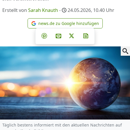
Erstellt von
Sarah Knauth
-
24.05.2026, 10.40
Uhr
news.de zu Google hinzufügen
news.de zu Google hinzufüg
Teilen auf Facebook
Teilen auf Whatsapp
Teilen auf Telegram
Teilen auf Pinterest
Per E-Mail teilen
Post auf X
Newsletter abonni
Täglich bestens informiert mit den aktuellen Nachrichten auf