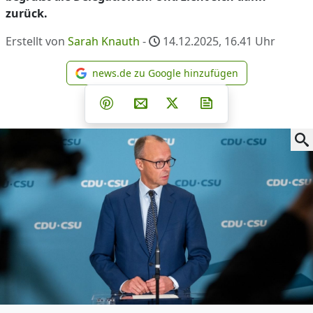
zurück.
Erstellt von
Sarah Knauth
-
14.12.2025, 16.41
Uhr
news.de zu Google hinzufügen
news.de zu Google hinzufüg
Teilen auf Facebook
Teilen auf Whatsapp
Teilen auf Telegram
Teilen auf Pinterest
Per E-Mail teilen
Post auf X
Newsletter abonni