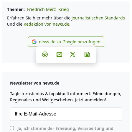
Themen:
Friedrich Merz
Krieg
Erfahren Sie hier mehr über die
journalistischen Standards
und die
Redaktion von news.de.
news.de zu Google hinzufügen
news.de zu Google hinzufüg
Teilen auf Facebook
Teilen auf Whatsapp
Teilen auf Telegram
Teilen auf Pinterest
Per E-Mail teilen
Post auf X
Newsletter abonni
Newsletter von news.de
Täglich kostenlos & topaktuell informiert: Eilmeldungen,
Regionales und Weltgeschehen. Jetzt anmelden!
Ja, ich stimme der Erhebung, Verarbeitung und