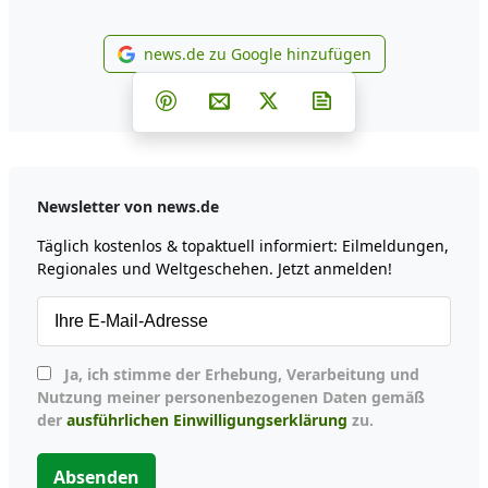
news.de zu Google hinzufügen
news.de zu Google hinzufüg
Teilen auf Facebook
Teilen auf Whatsapp
Teilen auf Telegram
Teilen auf Pinterest
Per E-Mail teilen
Post auf X
Newsletter abonni
Newsletter von news.de
Täglich kostenlos & topaktuell informiert: Eilmeldungen,
Regionales und Weltgeschehen. Jetzt anmelden!
Ja, ich stimme der Erhebung, Verarbeitung und
Nutzung meiner personenbezogenen Daten gemäß
der
ausführlichen Einwilligungserklärung
zu.
Absenden