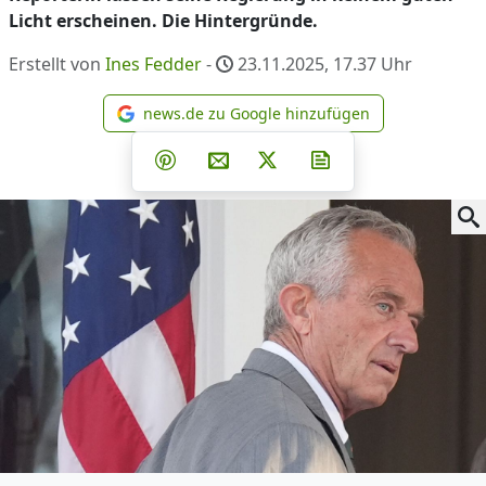
Licht erscheinen. Die Hintergründe.
Erstellt von
Ines Fedder
-
23.11.2025, 17.37
Uhr
news.de zu Google hinzufügen
news.de zu Google hinzufüg
Teilen auf Facebook
Teilen auf Whatsapp
Teilen auf Telegram
Teilen auf Pinterest
Per E-Mail teilen
Post auf X
Newsletter abonni