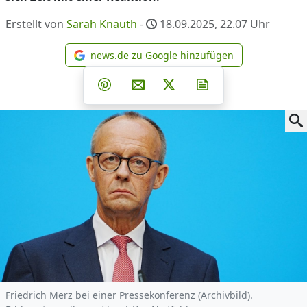
Erstellt von
Sarah Knauth
-
18.09.2025, 22.07
Uhr
news.de zu Google hinzufügen
news.de zu Google hinzufüg
Teilen auf Facebook
Teilen auf Whatsapp
Teilen auf Telegram
Teilen auf Pinterest
Per E-Mail teilen
Post auf X
Newsletter abonni
Friedrich Merz bei einer Pressekonferenz (Archivbild).