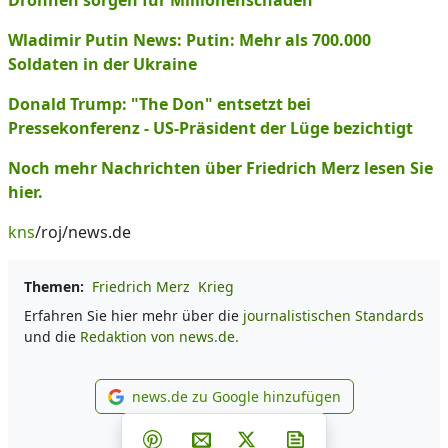
Drohnen sorgen für Millionenschaden
Wladimir Putin News: Putin: Mehr als 700.000
Soldaten in der Ukraine
Donald Trump: "The Don" entsetzt bei
Pressekonferenz - US-Präsident der Lüge bezichtigt
Noch mehr Nachrichten über Friedrich Merz lesen Sie
hier.
kns
/roj/news.de
Themen:
Friedrich Merz
Krieg
Erfahren Sie hier mehr über die
journalistischen Standards
und die
Redaktion von news.de.
news.de zu Google hinzufügen
news.de zu Google hinzufüg
Teilen auf Facebook
Teilen auf Whatsapp
Teilen auf Telegram
Teilen auf Pinterest
Per E-Mail teilen
Post auf X
Newsletter abonni