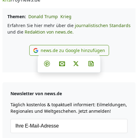
Themen:
Donald Trump
Krieg
Erfahren Sie hier mehr über die
journalistischen Standards
und die
Redaktion von news.de.
news.de zu Google hinzufügen
news.de zu Google hinzufüg
Teilen auf Facebook
Teilen auf Whatsapp
Teilen auf Telegram
Teilen auf Pinterest
Per E-Mail teilen
Post auf X
Newsletter abonni
Newsletter von news.de
Täglich kostenlos & topaktuell informiert: Eilmeldungen,
Regionales und Weltgeschehen. Jetzt anmelden!