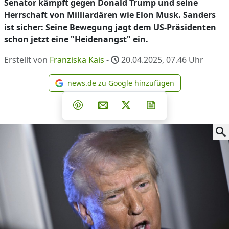
Senator kämpft gegen Donald Trump und seine
Herrschaft von Milliardären wie Elon Musk. Sanders
ist sicher: Seine Bewegung jagt dem US-Präsidenten
schon jetzt eine "Heidenangst" ein.
Erstellt von
Franziska Kais
-
20.04.2025, 07.46
Uhr
news.de zu Google hinzufügen
news.de zu Google hinzufüg
Teilen auf Facebook
Teilen auf Whatsapp
Teilen auf Telegram
Teilen auf Pinterest
Per E-Mail teilen
Post auf X
Newsletter abonni