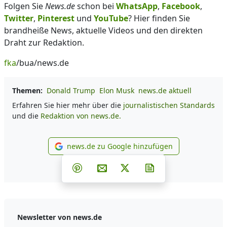
Folgen Sie
News.de
schon bei
WhatsApp
,
Facebook
,
Twitter
,
Pinterest
und
YouTube
? Hier finden Sie
brandheiße News, aktuelle Videos und den direkten
Draht zur Redaktion.
fka
/bua/news.de
Themen:
Donald Trump
Elon Musk
news.de aktuell
Erfahren Sie hier mehr über die
journalistischen Standards
und die
Redaktion von news.de.
news.de zu Google hinzufügen
news.de zu Google hinzufüg
Teilen auf Facebook
Teilen auf Whatsapp
Teilen auf Telegram
Teilen auf Pinterest
Per E-Mail teilen
Post auf X
Newsletter abonni
Newsletter von news.de