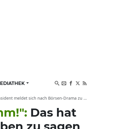
EDIATHEK
et sich nach Börsen-Drama zu Wort und feiert sich
mm!":
Das hat
ben zu sagen