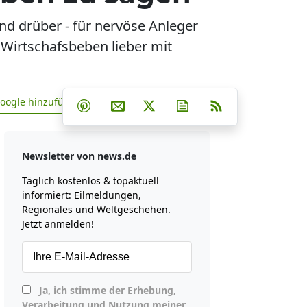
nd drüber - für nervöse Anleger
 Wirtschafsbeben lieber mit
Teilen auf Facebook
Teilen auf Whatsapp
Teilen auf Telegram
Google hinzufügen
Teilen auf Pinterest
Per E-Mail teilen
Post auf X
Newsletter abonniere
RSS
news.de zu Google hinzufügen
Newsletter von news.de
Täglich kostenlos & topaktuell
informiert: Eilmeldungen,
Regionales und Weltgeschehen.
Jetzt anmelden!
Ja, ich stimme der Erhebung,
Verarbeitung und Nutzung meiner