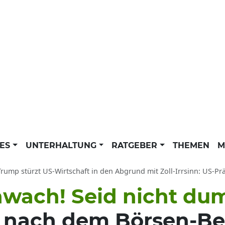
LES
UNTERHALTUNG
RATGEBER
THEMEN
M
mp stürzt US-Wirtschaft in den Abgrund mit Zoll-Irrsinn: US-Präsident meld
chwach! Seid nicht du
 nach dem Börsen-Be