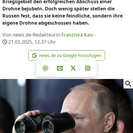
Kriegsgebiet den erfolgreichen Abschuss einer
Drohne bejubeln. Doch wenig später stellen die
Russen fest, dass sie keine feindliche, sondern ihre
eigene Drohne abgeschossen haben.
Von news.de-Redakteurin
Franziska Kais
-
21.03.2025, 12.37
Uhr
news.de zu Google hinzufügen
news.de zu Google hinzufüg
Teilen auf Facebook
Teilen auf Whatsapp
Teilen auf Telegram
Teilen auf Pinterest
Per E-Mail teilen
Post auf X
Newsletter abonni