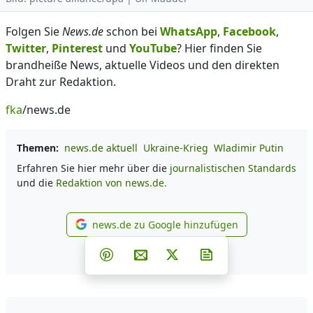
Folgen Sie
News.de
schon bei
WhatsApp
,
Facebook
,
Twitter
,
Pinterest
und
YouTube
? Hier finden Sie
brandheiße News, aktuelle Videos und den direkten
Draht zur Redaktion.
fka
/news.de
Themen:
news.de aktuell
Ukraine-Krieg
Wladimir Putin
Erfahren Sie hier mehr über die
journalistischen Standards
und die
Redaktion von news.de.
news.de zu Google hinzufügen
news.de zu Google hinzufüg
Teilen auf Facebook
Teilen auf Whatsapp
Teilen auf Telegram
Teilen auf Pinterest
Per E-Mail teilen
Post auf X
Newsletter abonni