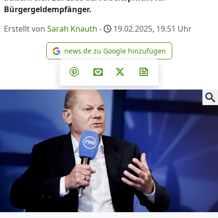
Bürgergeldempfänger.
Erstellt von
Sarah Knauth
-
19.02.2025, 19.51
Uhr
news.de zu Google hinzufügen
news.de zu Google hinzufüg
Teilen auf Facebook
Teilen auf Whatsapp
Teilen auf Telegram
Teilen auf Pinterest
Per E-Mail teilen
Post auf X
Newsletter abonni