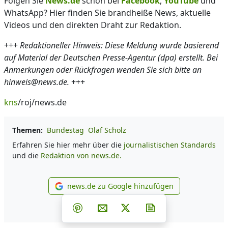
Folgen Sie
News.de
schon bei
Facebook
,
YouTube
und
WhatsApp? Hier finden Sie brandheiße News, aktuelle
Videos und den direkten Draht zur Redaktion.
+++
Redaktioneller Hinweis: Diese Meldung wurde basierend
auf Material der Deutschen Presse-Agentur (dpa) erstellt. Bei
Anmerkungen oder Rückfragen wenden Sie sich bitte an
hinweis@news.de.
+++
kns
/roj/news.de
Themen:
Bundestag
Olaf Scholz
Erfahren Sie hier mehr über die
journalistischen Standards
und die
Redaktion von news.de.
news.de zu Google hinzufügen
news.de zu Google hinzufüg
Teilen auf Facebook
Teilen auf Whatsapp
Teilen auf Telegram
Teilen auf Pinterest
Per E-Mail teilen
Post auf X
Newsletter abonni