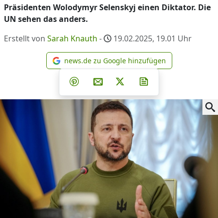
Präsidenten Wolodymyr Selenskyj einen Diktator. Die
UN sehen das anders.
Erstellt von
Sarah Knauth
-
19.02.2025, 19.01
Uhr
news.de zu Google hinzufügen
news.de zu Google hinzufüg
Teilen auf Facebook
Teilen auf Whatsapp
Teilen auf Telegram
Teilen auf Pinterest
Per E-Mail teilen
Post auf X
Newsletter abonni