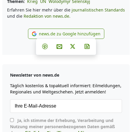
Themen:
Krieg
UN
Wolodymyr Selenskyj
Erfahren Sie hier mehr über die
journalistischen Standards
und die
Redaktion von news.de.
news.de zu Google hinzufügen
news.de zu Google hinzufüg
Teilen auf Facebook
Teilen auf Whatsapp
Teilen auf Telegram
Teilen auf Pinterest
Per E-Mail teilen
Post auf X
Newsletter abonni
Newsletter von news.de
Täglich kostenlos & topaktuell informiert: Eilmeldungen,
Regionales und Weltgeschehen. Jetzt anmelden!
Ja, ich stimme der Erhebung, Verarbeitung und
Nutzung meiner personenbezogenen Daten gemäß