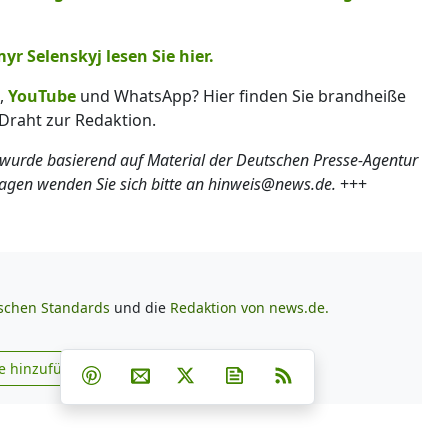
 Selenskyj lesen Sie hier.
,
YouTube
und WhatsApp? Hier finden Sie brandheiße
Draht zur Redaktion.
 wurde basierend auf Material der Deutschen Presse-Agentur
ragen wenden Sie sich bitte an hinweis@news.de.
+++
ischen Standards
und die
Redaktion von news.de.
Teilen auf Facebook
Teilen auf Whatsapp
Teilen auf Telegram
e hinzufügen
Teilen auf Pinterest
Per E-Mail teilen
Post auf X
Newsletter abonnieren
RSS
s.de zu Google hinzufügen