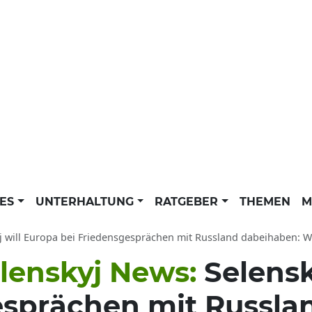
LES
UNTERHALTUNG
RATGEBER
THEMEN
M
will Europa bei Friedensgesprächen mit Russland dabeihaben: Wolodymyr Selenskyj Ne
lenskyj News:
Selensk
esprächen mit Russl