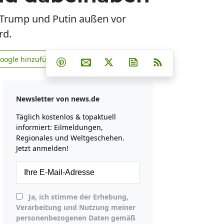
 Trump und Putin außen vor
rd.
Teilen auf Facebook
Teilen auf Whatsapp
Teilen auf Telegram
Google hinzufügen
Teilen auf Pinterest
Per E-Mail teilen
Post auf X
Newsletter abonniere
RSS
news.de zu Google hinzufügen
Newsletter von news.de
Täglich kostenlos & topaktuell
informiert: Eilmeldungen,
Regionales und Weltgeschehen.
Jetzt anmelden!
Ja, ich stimme der Erhebung,
Verarbeitung und Nutzung meiner
personenbezogenen Daten gemäß