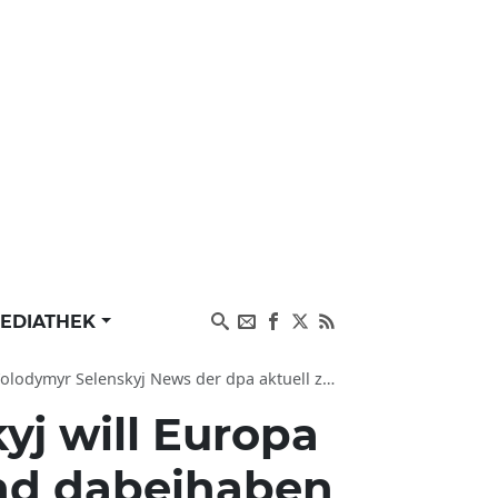
EDIATHEK
ws der dpa aktuell zu Krieg, Konflikte und Diplomatie
yj will Europa
and dabeihaben