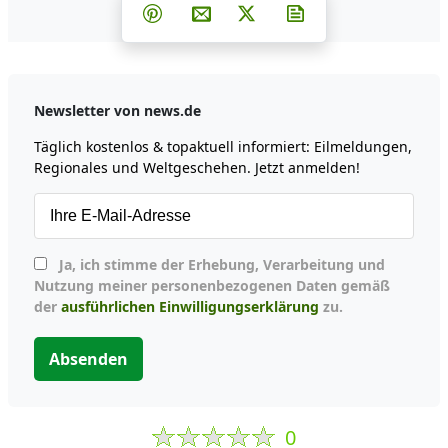
Teilen auf Facebook
Teilen auf Whatsapp
Teilen auf Telegram
Teilen auf Pinterest
Per E-Mail teilen
Post auf X
Newsletter abonni
Newsletter von news.de
Täglich kostenlos & topaktuell informiert: Eilmeldungen,
Regionales und Weltgeschehen. Jetzt anmelden!
Ja, ich stimme der Erhebung, Verarbeitung und
Nutzung meiner personenbezogenen Daten gemäß
der
ausführlichen Einwilligungserklärung
zu.
Absenden
0