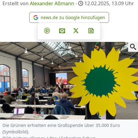
Erstellt von
Alexander Aßmann
-
12.02.2025, 13.09
Uhr
news.de zu Google hinzufügen
news.de zu Google hinzufüg
Teilen auf Facebook
Teilen auf Whatsapp
Teilen auf Telegram
Teilen auf Pinterest
Per E-Mail teilen
Post auf X
Newsletter abonni
Die Grünen erhielten eine Großspende über 35.000 Euro
(Symbolbild).