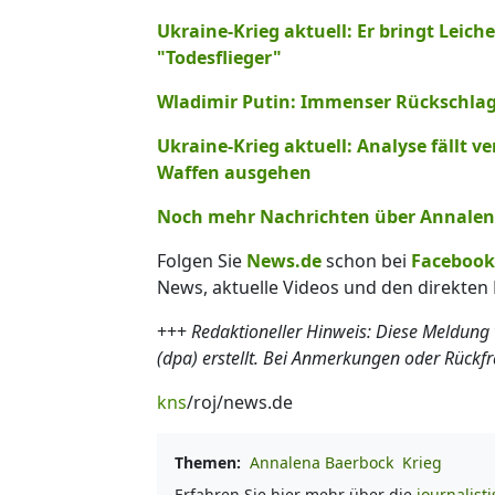
Ukraine-Krieg aktuell: Er bringt Leic
"Todesflieger"
Wladimir Putin: Immenser Rückschlag:
Ukraine-Krieg aktuell: Analyse fällt v
Waffen ausgehen
Noch mehr Nachrichten über Annalena 
Folgen Sie
News.de
schon bei
Facebook
News, aktuelle Videos und den direkten 
+++
Redaktioneller Hinweis: Diese Meldung
(dpa) erstellt. Bei Anmerkungen oder Rückf
kns
/roj/news.de
Themen:
Annalena Baerbock
Krieg
Erfahren Sie hier mehr über die
journalist