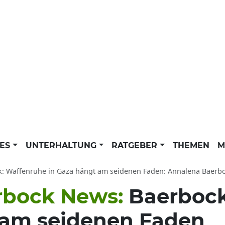
LES
UNTERHALTUNG
RATGEBER
THEMEN
M
 Waffenruhe in Gaza hängt am seidenen Faden: Annalena Baerbock News 
rbock News:
Baerbock
 am seidenen Faden