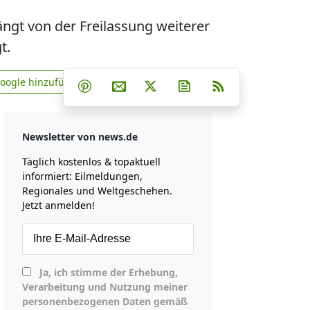
ängt von der Freilassung weiterer
t.
Teilen auf Facebook
Teilen auf Whatsapp
Teilen auf Telegram
Google hinzufügen
Teilen auf Pinterest
Per E-Mail teilen
Post auf X
Newsletter abonniere
RSS
news.de zu Google hinzufügen
Newsletter von news.de
Täglich kostenlos & topaktuell
informiert: Eilmeldungen,
Regionales und Weltgeschehen.
Jetzt anmelden!
Ja, ich stimme der Erhebung,
Verarbeitung und Nutzung meiner
personenbezogenen Daten gemäß