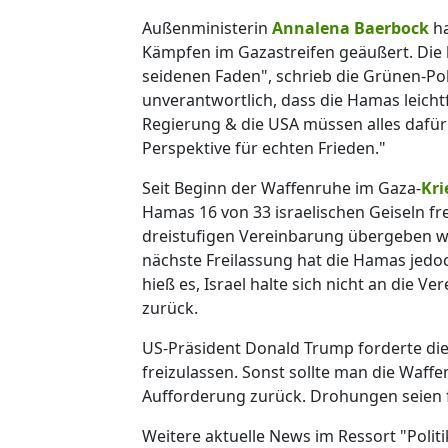
Außenministerin
Annalena Baerbock
ha
Kämpfen im Gazastreifen geäußert. Die
seidenen Faden", schrieb die Grünen-Polit
unverantwortlich, dass die Hamas leichtf
Regierung & die USA müssen alles dafür
Perspektive für echten Frieden."
Seit Beginn der Waffenruhe im Gaza-
Kri
Hamas 16 von 33 israelischen Geiseln fr
dreistufigen Vereinbarung übergeben w
nächste Freilassung hat die Hamas jed
hieß es, Israel halte sich nicht an die 
zurück.
US-Präsident Donald Trump forderte die 
freizulassen. Sonst sollte man die Waf
Aufforderung zurück. Drohungen seien f
Weitere aktuelle News im Ressort "Politi