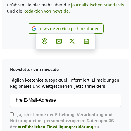
Erfahren Sie hier mehr über die
journalistischen Standards
und die
Redaktion von news.de.
news.de zu Google hinzufügen
news.de zu Google hinzufüg
Teilen auf Facebook
Teilen auf Whatsapp
Teilen auf Telegram
Teilen auf Pinterest
Per E-Mail teilen
Post auf X
Newsletter abonni
Newsletter von news.de
Täglich kostenlos & topaktuell informiert: Eilmeldungen,
Regionales und Weltgeschehen. Jetzt anmelden!
Ja, ich stimme der Erhebung, Verarbeitung und
Nutzung meiner personenbezogenen Daten gemäß
der
ausführlichen Einwilligungserklärung
zu.