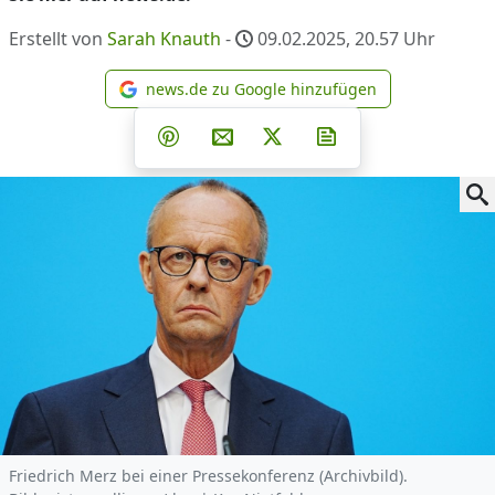
Erstellt von
Sarah Knauth
-
09.02.2025, 20.57
Uhr
news.de zu Google hinzufügen
news.de zu Google hinzufüg
Teilen auf Facebook
Teilen auf Whatsapp
Teilen auf Telegram
Teilen auf Pinterest
Per E-Mail teilen
Post auf X
Newsletter abonni
Friedrich Merz bei einer Pressekonferenz (Archivbild).