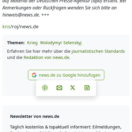
auf Material der Deutschen Presse-Agentur (dpa) erstellt. Bei
Anmerkungen oder Rückfragen wenden Sie sich bitte an
hinweis@news.de.
+++
kns
/roj/news.de
Themen:
Krieg
Wolodymyr Selenskyj
Erfahren Sie hier mehr über die
journalistischen Standards
und die
Redaktion von news.de.
news.de zu Google hinzufügen
news.de zu Google hinzufüg
Teilen auf Facebook
Teilen auf Whatsapp
Teilen auf Telegram
Teilen auf Pinterest
Per E-Mail teilen
Post auf X
Newsletter abonni
Newsletter von news.de
Täglich kostenlos & topaktuell informiert: Eilmeldungen,