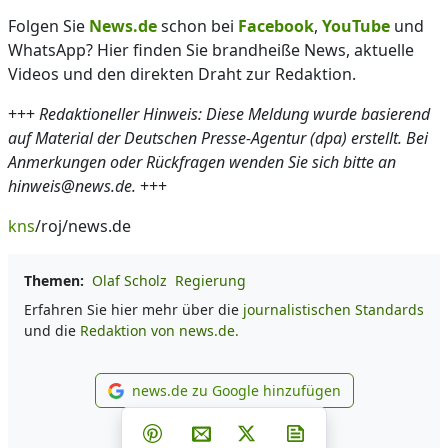
Folgen Sie
News.de
schon bei
Facebook
,
YouTube
und
WhatsApp? Hier finden Sie brandheiße News, aktuelle
Videos und den direkten Draht zur Redaktion.
+++
Redaktioneller Hinweis: Diese Meldung wurde basierend
auf Material der Deutschen Presse-Agentur (dpa) erstellt. Bei
Anmerkungen oder Rückfragen wenden Sie sich bitte an
hinweis@news.de.
+++
kns
/roj/news.de
Themen:
Olaf Scholz
Regierung
Erfahren Sie hier mehr über die
journalistischen Standards
und die
Redaktion von news.de.
news.de zu Google hinzufügen
news.de zu Google hinzufüg
Teilen auf Facebook
Teilen auf Whatsapp
Teilen auf Telegram
Teilen auf Pinterest
Per E-Mail teilen
Post auf X
Newsletter abonni