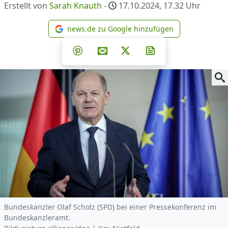
Erstellt von
Sarah Knauth
-
17.10.2024, 17.32
Uhr
news.de zu Google hinzufügen
news.de zu Google hinzufüg
Teilen auf Facebook
Teilen auf Whatsapp
Teilen auf Telegram
Teilen auf Pinterest
Per E-Mail teilen
Post auf X
Newsletter abonni
Bundeskanzler Olaf Scholz (SPD) bei einer Pressekonferenz im
Bundeskanzleramt.