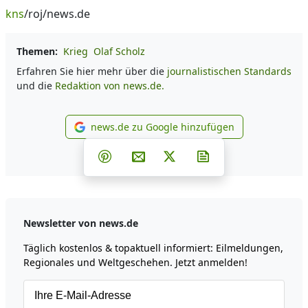
kns
/roj/news.de
Themen:
Krieg
Olaf Scholz
Erfahren Sie hier mehr über die
journalistischen Standards
und die
Redaktion von news.de.
news.de zu Google hinzufügen
news.de zu Google hinzufüg
Teilen auf Facebook
Teilen auf Whatsapp
Teilen auf Telegram
Teilen auf Pinterest
Per E-Mail teilen
Post auf X
Newsletter abonni
Newsletter von news.de
Täglich kostenlos & topaktuell informiert: Eilmeldungen,
Regionales und Weltgeschehen. Jetzt anmelden!