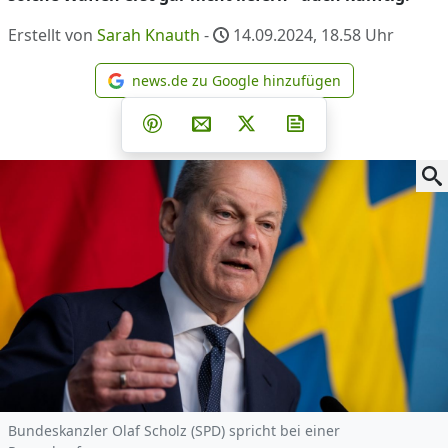
Erstellt von
Sarah Knauth
-
14.09.2024, 18.58
Uhr
news.de zu Google hinzufügen
news.de zu Google hinzufüg
Teilen auf Facebook
Teilen auf Whatsapp
Teilen auf Telegram
Teilen auf Pinterest
Per E-Mail teilen
Post auf X
Newsletter abonni
Bundeskanzler Olaf Scholz (SPD) spricht bei einer