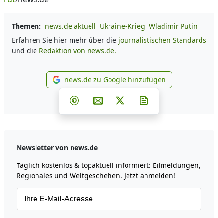
Themen:
news.de aktuell
Ukraine-Krieg
Wladimir Putin
Erfahren Sie hier mehr über die
journalistischen Standards
und die
Redaktion von news.de.
news.de zu Google hinzufügen
news.de zu Google hinzufüg
Teilen auf Facebook
Teilen auf Whatsapp
Teilen auf Telegram
Teilen auf Pinterest
Per E-Mail teilen
Post auf X
Newsletter abonni
Newsletter von news.de
Täglich kostenlos & topaktuell informiert: Eilmeldungen,
Regionales und Weltgeschehen. Jetzt anmelden!