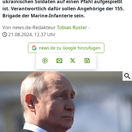
ukrainischen Soldaten auf einen Pfahl aufgespießt
ist. Verantwortlich dafür sollen Angehörige der 155.
Brigade der Marine-Infanterie sein.
Von news.de-Redakteur
Tobias Rüster
-
21.08.2024, 12.37
Uhr
news.de zu Google hinzufügen
news.de zu Google hinzufüg
Teilen auf Facebook
Teilen auf Whatsapp
Teilen auf Telegram
Teilen auf Pinterest
Per E-Mail teilen
Post auf X
Newsletter abonni