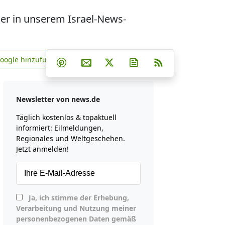
ier in unserem Israel-News-
Teilen auf Facebook
Teilen auf Whatsapp
Teilen auf Telegram
Google hinzufügen
Teilen auf Pinterest
Per E-Mail teilen
Post auf X
Newsletter abonniere
RSS
news.de zu Google hinzufügen
Newsletter von news.de
Täglich kostenlos & topaktuell
informiert: Eilmeldungen,
Regionales und Weltgeschehen.
Jetzt anmelden!
Ja, ich stimme der Erhebung,
Verarbeitung und Nutzung meiner
personenbezogenen Daten gemäß