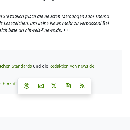
den Sie täglich frisch die neusten Meldungen zum Thema
 als Lesezeichen, um keine News mehr zu verpassen! Bei
ich bitte an hinweis@news.de.
+++
ischen Standards
und die
Redaktion von news.de.
Teilen auf Facebook
Teilen auf Whatsapp
Teilen auf Telegram
e hinzufügen
Teilen auf Pinterest
Per E-Mail teilen
Post auf X
Newsletter abonnieren
RSS
s.de zu Google hinzufügen