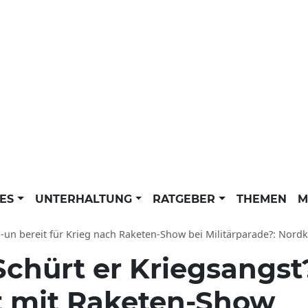
LES
UNTERHALTUNG
RATGEBER
THEMEN
M
n bereit für Krieg nach Raketen-Show bei Militärparade?: Nordkorea-Diktator 
Schürt er Kriegsangst
zt mit Raketen-Show