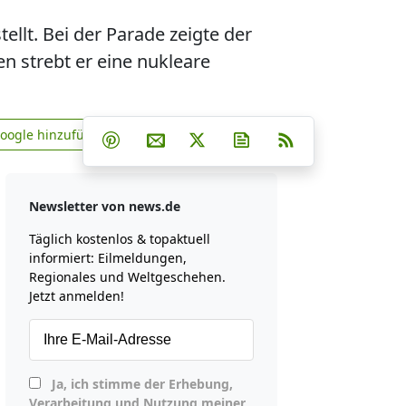
ellt. Bei der Parade zeigte der
n strebt er eine nukleare
Teilen auf Facebook
Teilen auf Whatsapp
Teilen auf Telegram
Google hinzufügen
Teilen auf Pinterest
Per E-Mail teilen
Post auf X
Newsletter abonniere
RSS
news.de zu Google hinzufügen
Newsletter von news.de
Täglich kostenlos & topaktuell
informiert: Eilmeldungen,
Regionales und Weltgeschehen.
Jetzt anmelden!
Ja, ich stimme der Erhebung,
Verarbeitung und Nutzung meiner