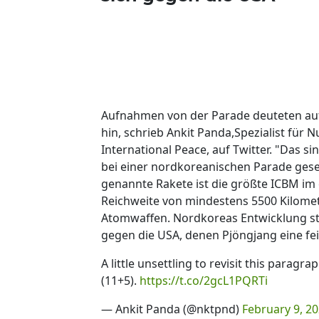
Aufnahmen von der Parade deuteten au
hin, schrieb Ankit Panda,Spezialist für 
International Peace, auf Twitter. "Das 
bei einer nordkoreanischen Parade ge
genannte Rakete ist die größte ICBM im 
Reichweite von mindestens 5500 Kilomete
Atomwaffen. Nordkoreas Entwicklung str
gegen die USA, denen Pjöngjang eine fein
A little unsettling to revisit this parag
(11+5).
https://t.co/2gcL1PQRTi
— Ankit Panda (@nktpnd)
February 9, 2