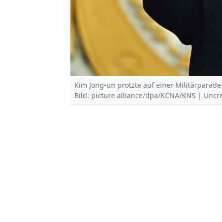
Kim Jong-un protzte auf einer Militärparade 
Bild: picture alliance/dpa/KCNA/KNS | Uncr