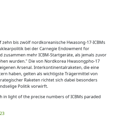
f zehn bis zwölf nordkoreanische Hwasong-17-ICBMs
Nuklearpolitik bei der Carnegie Endowment for
sind zusammen mehr ICBM-Startgeräte, als jemals zuvor
sehen wurden." Die von Nordkorea Hwasongpho-17
eigenen Arsenal. Interkontinentalraketen, die eine
rn haben, gelten als wichtigste Trägermittel von
ategischer Raketen richtet sich dabei besonders
dselige Politik vorwirft.
raph in light of the precise numbers of ICBMs paraded
023