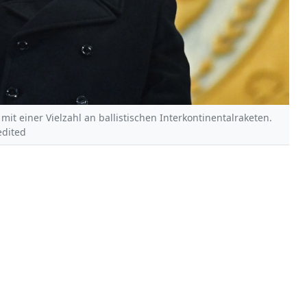
mit einer Vielzahl an ballistischen Interkontinentalraketen.
edited