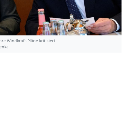
e Windkraft-Pläne kritisiert.
zenka