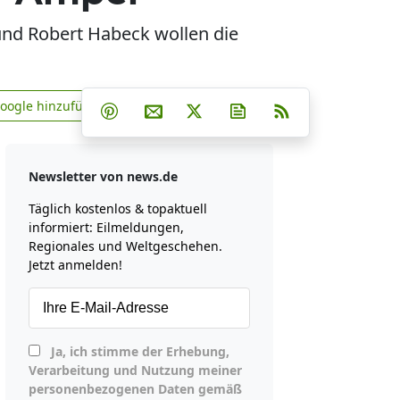
und Robert Habeck wollen die
Teilen auf Facebook
Teilen auf Whatsapp
Teilen auf Telegram
Google hinzufügen
Teilen auf Pinterest
Per E-Mail teilen
Post auf X
Newsletter abonniere
RSS
news.de zu Google hinzufügen
Newsletter von news.de
Täglich kostenlos & topaktuell
informiert: Eilmeldungen,
Regionales und Weltgeschehen.
Jetzt anmelden!
Ja, ich stimme der Erhebung,
Verarbeitung und Nutzung meiner
personenbezogenen Daten gemäß