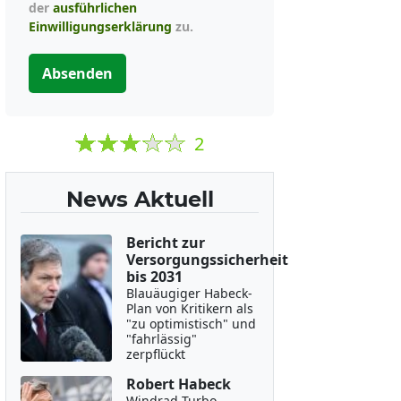
der
ausführlichen
Einwilligungserklärung
zu.
Absenden
2
News Aktuell
Bericht zur
Versorgungssicherheit
bis 2031
Blauäugiger Habeck-
Plan von Kritikern als
"zu optimistisch" und
"fahrlässig"
zerpflückt
Robert Habeck
Windrad-Turbo