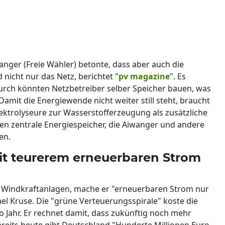
nger (Freie Wähler) betonte, dass aber auch die
icht nur das Netz, berichtet "
pv magazine
". Es
ch könnten Netzbetreiber selber Speicher bauen, was
. Damit die Energiewende nicht weiter still steht, braucht
lektrolyseure zur Wasserstofferzeugung als zusätzliche
n zentrale Energiespeicher, die Aiwanger und andere
en.
mit teurerem erneuerbaren Strom
 Windkraftanlagen, mache er "erneuerbaren Strom nur
el Kruse. Die "grüne Verteuerungsspirale" koste die
 Jahr. Er rechnet damit, dass zukünftig noch mehr
eits heute gibt Deutschland "Hunderte Millionen Euro