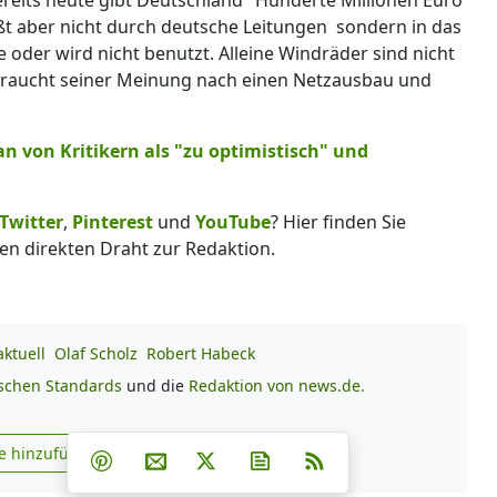
eßt aber nicht durch deutsche Leitungen sondern in das
e oder wird nicht benutzt. Alleine Windräder sind nicht
braucht seiner Meinung nach einen Netzausbau und
n von Kritikern als "zu optimistisch" und
Twitter
,
Pinterest
und
YouTube
? Hier finden Sie
en direkten Draht zur Redaktion.
ktuell
Olaf Scholz
Robert Habeck
ischen Standards
und die
Redaktion von news.de.
Teilen auf Facebook
Teilen auf Whatsapp
Teilen auf Telegram
e hinzufügen
Teilen auf Pinterest
Per E-Mail teilen
Post auf X
Newsletter abonnieren
RSS
s.de zu Google hinzufügen