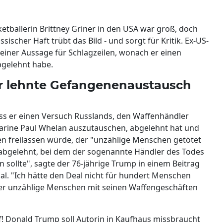
ketballerin Brittney Griner in den USA war groß, doch
sischer Haft trübt das Bild - und sorgt für Kritik. Ex-US-
 einer Aussage für Schlagzeilen, wonach er einen
bgelehnt habe.
Er lehnte Gefangenenaustausch
ass er einen Versuch Russlands, den Waffenhändler
rine Paul Whelan auszutauschen, abgelehnt hat und
en freilassen würde, der "unzählige Menschen getötet
d abgelehnt, bei dem der sogenannte Händler des Todes
sollte", sagte der 76-jährige Trump in einem Beitrag
al. "Ich hätte den Deal nicht für hundert Menschen
er unzählige Menschen mit seinen Waffengeschäften
! Donald Trump soll Autorin in Kaufhaus missbraucht