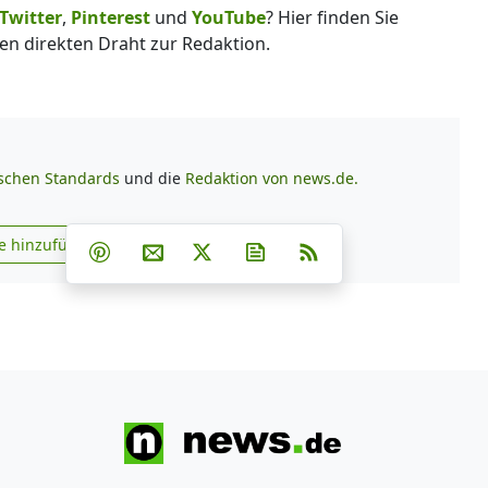
Twitter
,
Pinterest
und
YouTube
? Hier finden Sie
en direkten Draht zur Redaktion.
ischen Standards
und die
Redaktion von news.de.
Teilen auf Facebook
Teilen auf Whatsapp
Teilen auf Telegram
e hinzufügen
Teilen auf Pinterest
Per E-Mail teilen
Post auf X
Newsletter abonnieren
RSS
s.de zu Google hinzufügen