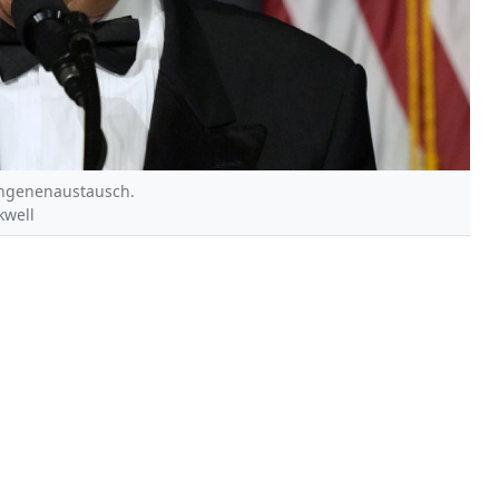
angenenaustausch.
kwell