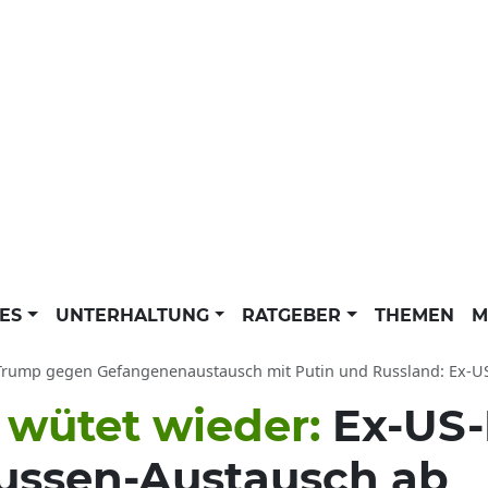
LES
UNTERHALTUNG
RATGEBER
THEMEN
M
ump gegen Gefangenenaustausch mit Putin und Russland: Ex-US-Präsident w
wütet wieder:
Ex-US-
ussen-Austausch ab