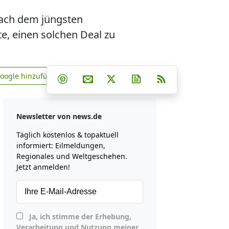
nach dem jüngsten
e, einen solchen Deal zu
Teilen auf Facebook
Teilen auf Whatsapp
Teilen auf Telegram
Google hinzufügen
Teilen auf Pinterest
Per E-Mail teilen
Post auf X
Newsletter abonniere
RSS
news.de zu Google hinzufügen
Newsletter von news.de
Täglich kostenlos & topaktuell
informiert: Eilmeldungen,
Regionales und Weltgeschehen.
Jetzt anmelden!
Ja, ich stimme der Erhebung,
Verarbeitung und Nutzung meiner