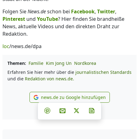
Folgen Sie
News.de
schon bei
Facebook
,
Twitter
,
Pinterest
und
YouTube
? Hier finden Sie brandheiße
News, aktuelle Videos und den direkten Draht zur
Redaktion.
loc
/news.de/dpa
Themen:
Familie
Kim Jong Un
Nordkorea
Erfahren Sie hier mehr über die
journalistischen Standards
und die
Redaktion von news.de.
news.de zu Google hinzufügen
news.de zu Google hinzufüg
Teilen auf Facebook
Teilen auf Whatsapp
Teilen auf Telegram
Teilen auf Pinterest
Per E-Mail teilen
Post auf X
Newsletter abonni