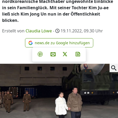
nordkoreanische Machthaber ungewohnte Einblicke
in sein Familienglück. Mit seiner Tochter Kim Ju-ae
ließ sich Kim Jong Un nun in der Öffentlichkeit
blicken.
Erstellt von
Claudia Löwe
-
19.11.2022, 09.30
Uhr
news.de zu Google hinzufügen
news.de zu Google hinzufüg
Teilen auf Facebook
Teilen auf Whatsapp
Teilen auf Telegram
Teilen auf Pinterest
Per E-Mail teilen
Post auf X
Newsletter abonni