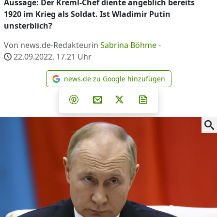
Aussage: Der Kreml-Chef diente angeblich bereits
1920 im Krieg als Soldat. Ist Wladimir Putin
unsterblich?
Von news.de-Redakteurin
Sabrina Böhme
-
22.09.2022, 17.21
Uhr
news.de zu Google hinzufügen
news.de zu Google hinzufüg
Teilen auf Facebook
Teilen auf Whatsapp
Teilen auf Telegram
Teilen auf Pinterest
Per E-Mail teilen
Post auf X
Newsletter abonni