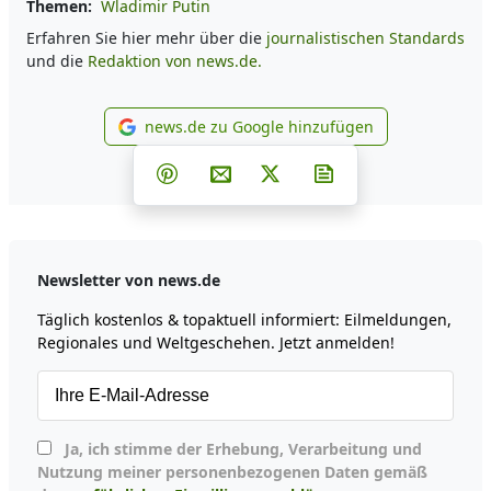
Themen:
Wladimir Putin
Erfahren Sie hier mehr über die
journalistischen Standards
und die
Redaktion von news.de.
news.de zu Google hinzufügen
news.de zu Google hinzufüg
Teilen auf Facebook
Teilen auf Whatsapp
Teilen auf Telegram
Teilen auf Pinterest
Per E-Mail teilen
Post auf X
Newsletter abonni
Newsletter von news.de
Täglich kostenlos & topaktuell informiert: Eilmeldungen,
Regionales und Weltgeschehen. Jetzt anmelden!
Ja, ich stimme der Erhebung, Verarbeitung und
Nutzung meiner personenbezogenen Daten gemäß