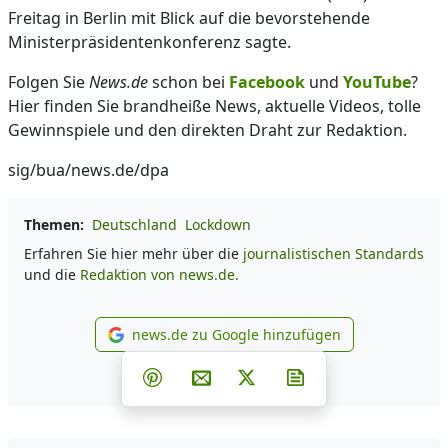
Freitag in Berlin mit Blick auf die bevorstehende
Ministerpräsidentenkonferenz sagte.
Folgen Sie
News.de
schon bei
Facebook
und
YouTube
?
Hier finden Sie brandheiße News, aktuelle Videos, tolle
Gewinnspiele und den direkten Draht zur Redaktion.
sig/bua/news.de/dpa
Themen:
Deutschland
Lockdown
Erfahren Sie hier mehr über die
journalistischen Standards
und die
Redaktion von news.de.
news.de zu Google hinzufügen
news.de zu Google hinzufüg
Teilen auf Facebook
Teilen auf Whatsapp
Teilen auf Telegram
Teilen auf Pinterest
Per E-Mail teilen
Post auf X
Newsletter abonni